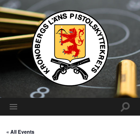
Kronobergs
läns
pistolskyttekrets
Slå
Slå
på/av
på/av
sökfält
mobilmeny
« All Events